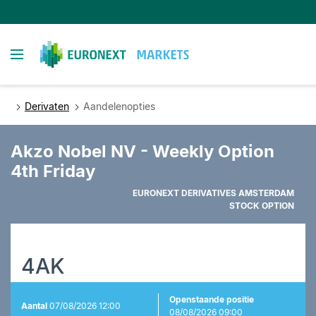
Overslaan
en
naar
Toggle navigation
de
inhoud
gaan
Derivaten
Aandelenopties
Akzo Nobel NV - Weekly Option
4th Friday
EURONEXT DERIVATIVES AMSTERDAM
STOCK OPTION
4AK
Openstaande positie
Aantal
07/08/2026 12:00
08/08/2026 09:00