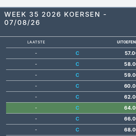
WEEK 35 2026 KOERSEN -
07/08/26
LAATSTE
UITOEFEN
-
C
57.0
-
C
58.
-
C
59.
-
C
60.
-
C
62.
-
C
64.
-
C
66.
-
C
68.