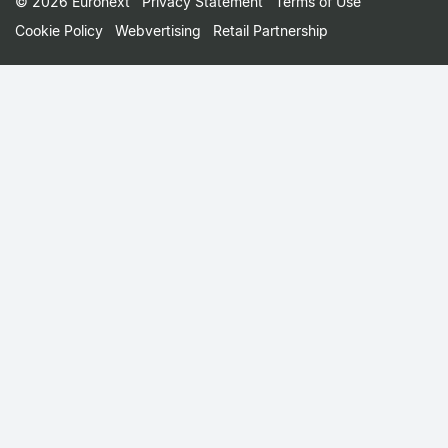
Footer
© 2026 Euronext
Privacy Statement
Terms of Use
Cookie Policy
Webvertising
Retail Partnership
Small
Print
Menu