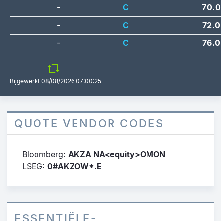
-
C
70.
-
C
72.
-
C
76.
Bijgewerkt
08/08/2026 07:00:25
QUOTE VENDOR CODES
Bloomberg:
AKZA NA<equity>OMON
LSEG:
0#AKZOW*.E
ESSENTIËLE-