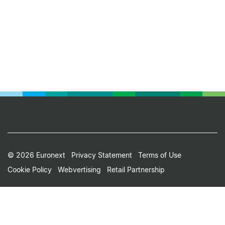
Footer
© 2026 Euronext
Privacy Statement
Terms of Use
Cookie Policy
Webvertising
Retail Partnership
Small
Print
Menu