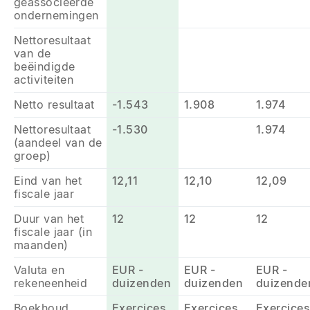
geassocieerde
ondernemingen
Nettoresultaat
van de
beëindigde
activiteiten
Netto resultaat
-1.543
1.908
1.974
Nettoresultaat
-1.530
1.974
(aandeel van de
groep)
Eind van het
12,11
12,10
12,09
fiscale jaar
Duur van het
12
12
12
fiscale jaar (in
maanden)
Valuta en
EUR -
EUR -
EUR -
rekeneenheid
duizenden
duizenden
duizende
Boekhoud
Exercices
Exercices
Exercices