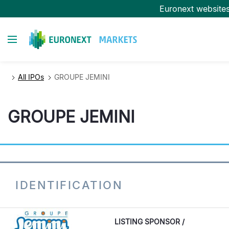
Overslaan
Euronext website
en
naar
Toggle navigation
de
inhoud
gaan
All IPOs
GROUPE JEMINI
GROUPE JEMINI
IDENTIFICATION
LISTING SPONSOR /