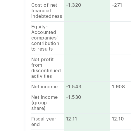
Cost of net
-1.320
-271
financial
indebtedness
Equity-
Accounted
companies'
contribution
to results
Net profit
from
discontinued
activities
Net income
-1.543
1.908
Net income
-1.530
(group
share)
Fiscal year
12,11
12,10
end