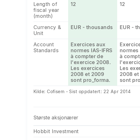
Length of
12
12
fiscal year
(month)
Currency &
EUR - thousands
EUR - t
Unit
Account
Exercices aux
Exercic
Standards
normes IAS-IFRS
normes 
à compter de
à compt
l'exercice 2008.
l'exerci
Les exercices
Les exe
2008 et 2009
2008 et
sont pro_forma.
sont pr
Kilde: Cofisem - Sist oppdatert: 22 Apr 2014
Største aksjonærer
Hobbit Investment