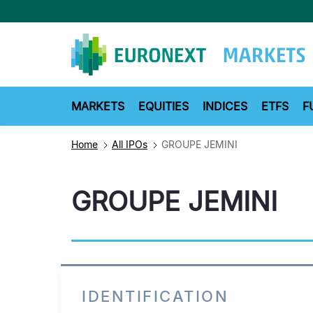
Skip
to
main
content
MARKETS
EQUITIES
INDICES
ETFS
F
Home
All IPOs
GROUPE JEMINI
GROUPE JEMINI
IDENTIFICATION