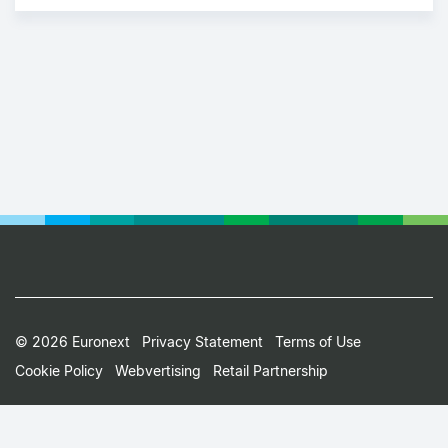
Footer
© 2026 Euronext
Privacy Statement
Terms of Use
Cookie Policy
Webvertising
Retail Partnership
Small
Print
Menu