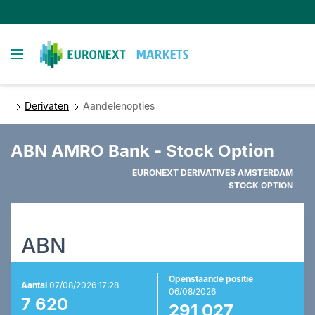
Overslaan
en
naar
Toggle navigation
de
inhoud
gaan
Derivaten
Aandelenopties
ABN AMRO Bank - Stock Option
EURONEXT DERIVATIVES AMSTERDAM
STOCK OPTION
ABN
Openstaande positie
Aantal
07/08/2026 17:28
06/08/2026
7 620
291 027