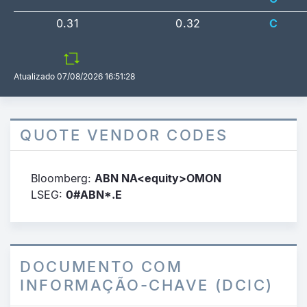
0.31
0.32
C
Atualizado
07/08/2026 16:51:28
QUOTE VENDOR CODES
Bloomberg:
ABN NA<equity>OMON
LSEG:
0#ABN*.E
DOCUMENTO COM
INFORMAÇÃO-CHAVE (DCIC)