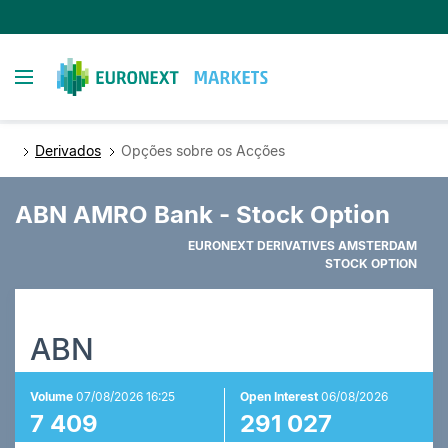
Passar
para
o
Toggle navigation
conteúdo
principal
Derivados
Opções sobre os Acções
ABN AMRO Bank - Stock Option
EURONEXT DERIVATIVES AMSTERDAM
STOCK OPTION
ABN
Volume
07/08/2026 16:25
Open Interest
06/08/2026
7 409
291 027