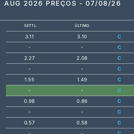
AUG 2026 PREÇOS - 07/08/26
SETTL.
ÚLTIMO
3.11
3.10
C
-
-
C
2.27
2.08
C
-
-
C
1.55
1.49
C
-
-
C
0.98
0.86
C
-
-
C
0.57
0.58
C
-
-
C