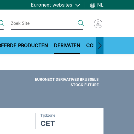
Euronext websites
NL
ch
Search
REERDE PRODUCTEN
DERIVATEN
COMMODITIES
ME
EURONEXT DERIVATIVES BRUSSELS
STOCK FUTURE
Tijdzone
CET