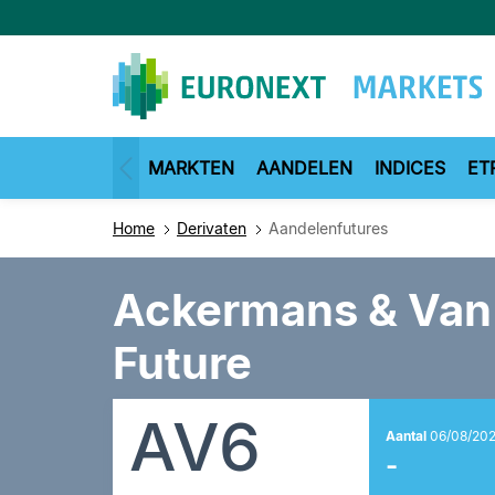
Overslaan
en
naar
de
inhoud
gaan
MARKTEN
AANDELEN
INDICES
ET
Home
Derivaten
Aandelenfutures
Ackermans & Van 
Future
AV6
Aantal
06/08/202
-