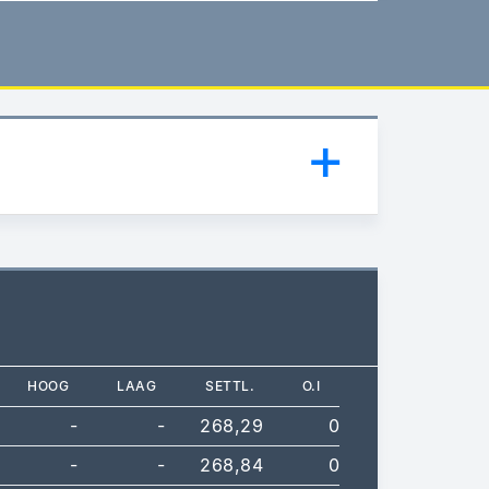
HOOG
LAAG
SETTL.
O.I
-
-
268,29
0
-
-
268,84
0