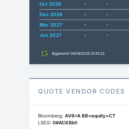
Oct 2026
-
-
Dec 2026
-
-
Mar 2027
-
-
Jun 2027
-
-
Bijgewerkt
06/08/2026 22:45:22
QUOTE VENDOR CODES
Bloomberg:
AV6=A BB<equity>CT
LSEG:
0#ACKBbf: