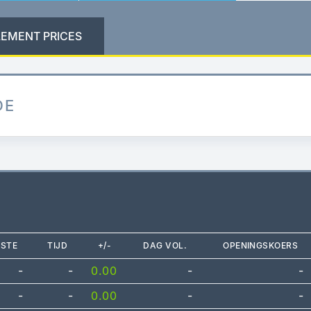
LEMENT PRICES
DE
TSTE
TIJD
+/-
DAG VOL.
OPENINGSKOERS
-
-
0.00
-
-
-
-
0.00
-
-