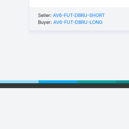
Seller:
AV6-FUT-DBRU-SHORT
Buyer:
AV6-FUT-DBRU-LONG
Foot
© 2026
Sma