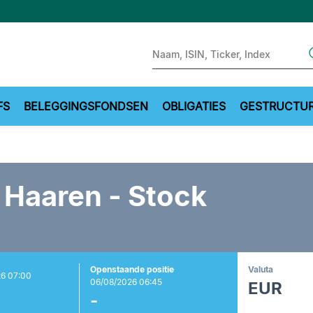
Sear
FS
BELEGGINGSFONDSEN
OBLIGATIES
GESTRUCTU
Haaren - Stock
Openstaande positie
Valuta
6 07:00
06/08/2026 06:45
EUR
-