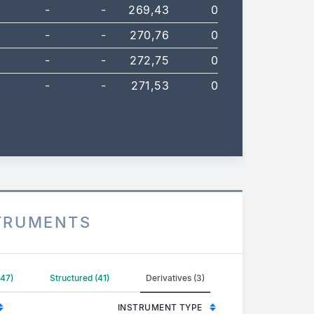
-
-
269,43
0
-
-
270,76
0
-
-
272,75
0
-
-
271,53
0
STRUMENTS
147)
Structured (41)
Derivatives (3)
INSTRUMENT TYPE