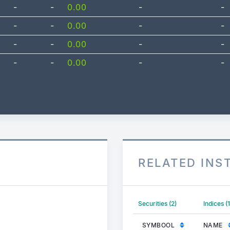
-
-
0.00
-
-
-
-
0.00
-
-
-
-
0.00
-
-
-
-
0.00
-
-
RELATED IN
Securities (2)
Indices (
SYMBOOL
NAME