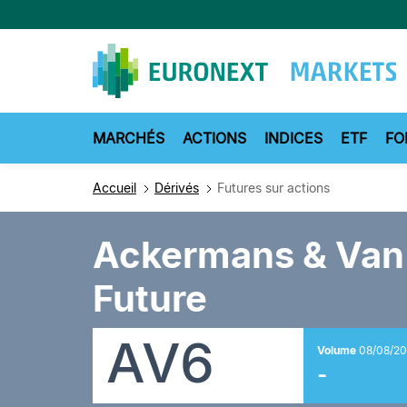
Aller
au
contenu
principal
MARCHÉS
ACTIONS
INDICES
ETF
FO
Accueil
Dérivés
Futures sur actions
Ackermans & Van 
Future
AV6
Volume
08/08/20
-