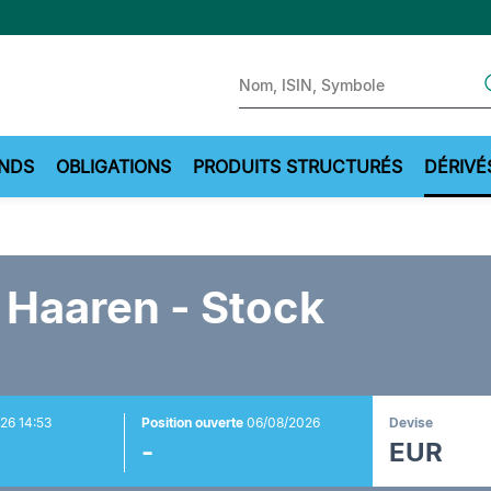
Sear
NDS
OBLIGATIONS
PRODUITS STRUCTURÉS
DÉRIVÉ
Haaren - Stock
26 14:53
Position ouverte
06/08/2026
Devise
-
EUR