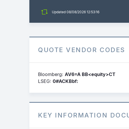
Updated
08/08/2026 12:53:16
QUOTE VENDOR CODES
Bloomberg:
AV6=A BB<equity>CT
LSEG:
0#ACKBbf:
KEY INFORMATION DO