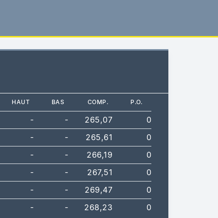
HAUT
BAS
COMP.
P.O.
-
-
265,07
0
-
-
265,61
0
-
-
266,19
0
-
-
267,51
0
-
-
269,47
0
-
-
268,23
0