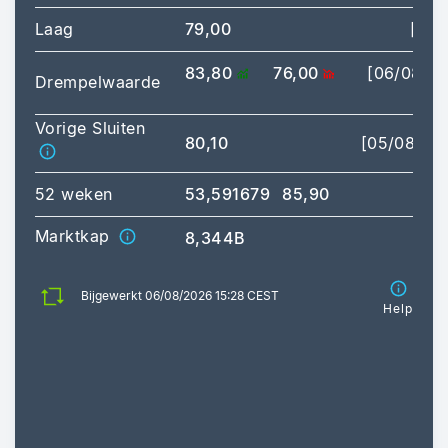
Laag
79,00
[09:
83,80
76,00
[06/08/2
Drempelwaarde
15:
Vorige Sluiten
80,10
[05/08/20
52 weken
53,591679
85,90
Marktkap
8,344B
Bijgewerkt 06/08/2026 15:28 CEST
Help