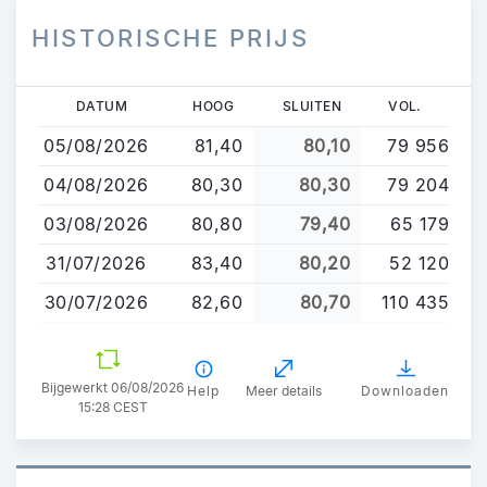
HISTORISCHE PRIJS
Overslaan
DATUM
HOOG
SLUITEN
VOL.
en
05/08/2026
81,40
80,10
79 956
naar
de
04/08/2026
80,30
80,30
79 204
inhoud
03/08/2026
80,80
79,40
65 179
gaan
31/07/2026
83,40
80,20
52 120
30/07/2026
82,60
80,70
110 435
Bijgewerkt 06/08/2026
Help
Meer details
Downloaden
15:28 CEST