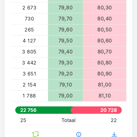
2 673
79,80
80,30
730
79,70
80,40
265
79,60
80,50
4 127
79,50
80,60
3 805
79,40
80,70
3 442
79,30
80,80
3 651
79,20
80,90
2 154
79,10
81,00
1 788
79,00
81,10
22 756
20 728
25
Totaal
22