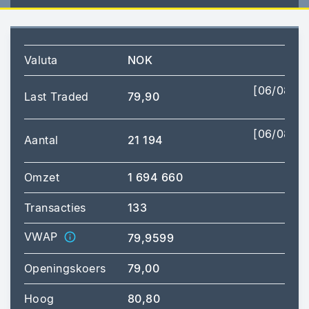
Valuta
NOK
[06/08/2
Last Traded
79,90
15:
[06/08/2
Aantal
21 194
15:
Omzet
1 694 660
Transacties
133
VWAP
79,9599
Openingskoers
79,00
Hoog
80,80
[12: