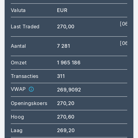
Valuta
EUR
[06/08
Last Traded
270,00
[06/08
Aantal
7 281
Omzet
1 965 186
Transacties
311
VWAP
269,9092
Openingskoers
270,20
Hoog
270,60
[
Laag
269,20
[