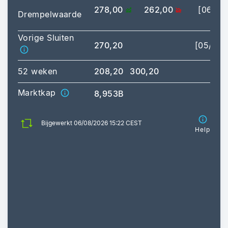
278,00
262,00
[06/08
Drempelwaarde
Vorige Sluiten
270,20
[05/08/
52 weken
208,20
300,20
Marktkap
8,953B
Bijgewerkt 06/08/2026 15:22 CEST
Help