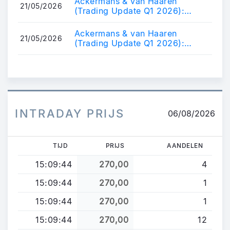
Ackermans & van Haaren
21/05/2026
(Trading Update Q1 2026):
Strong start to the year of core
participations....
Ackermans & van Haaren
21/05/2026
(Trading Update Q1 2026):
Sterke start van het jaar voor de
kernparticipat...
INTRADAY PRIJS
06/08/2026
TIJD
PRIJS
AANDELEN
15:09:44
270,00
4
15:09:44
270,00
1
15:09:44
270,00
1
15:09:44
270,00
12