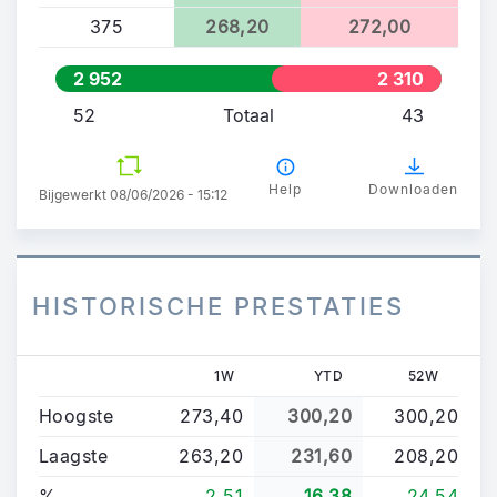
375
268,20
272,00
2 952
2 310
52
Totaal
43
Help
Downloaden
Bijgewerkt 08/06/2026 - 15:12
HISTORISCHE PRESTATIES
1W
YTD
52W
Hoogste
273,40
300,20
300,20
Laagste
263,20
231,60
208,20
%
2,51
16,38
24,54