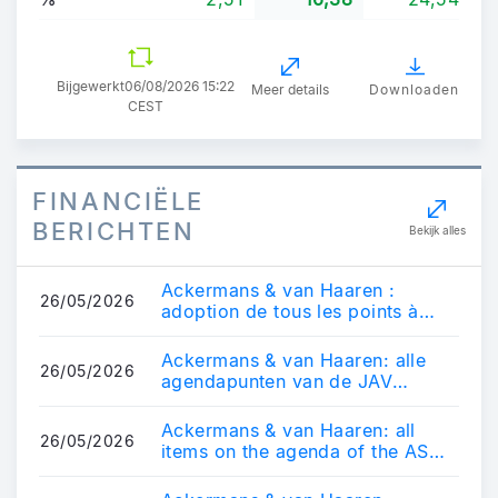
Bijgewerkt
06/08/2026 15:22
Meer details
Downloaden
CEST
FINANCIËLE
BERICHTEN
Bekijk alles
Ackermans & van Haaren :
26/05/2026
adoption de tous les points à
l'ordre du jour de l'assemblée
générale, y...
Ackermans & van Haaren: alle
26/05/2026
agendapunten van de JAV
goedgekeurd, inclusief
brutodividend van 4,6...
Ackermans & van Haaren: all
26/05/2026
items on the agenda of the ASM
approved, incl. gross dividend of
€4.6...