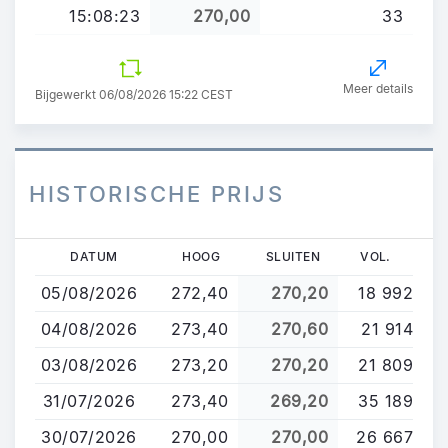
15:08:23
270,00
33
Meer details
Bijgewerkt 06/08/2026 15:22 CEST
HISTORISCHE PRIJS
Overslaan
DATUM
HOOG
SLUITEN
VOL.
en
05/08/2026
272,40
270,20
18 992
naar
de
04/08/2026
273,40
270,60
21 914
inhoud
03/08/2026
273,20
270,20
21 809
gaan
31/07/2026
273,40
269,20
35 189
30/07/2026
270,00
270,00
26 667