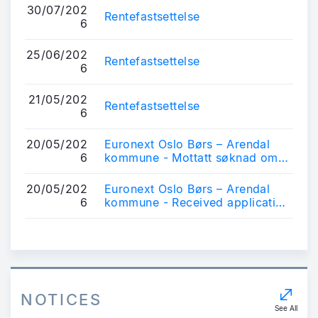
30/07/202
Rentefastsettelse
6
25/06/202
Rentefastsettelse
6
21/05/202
Rentefastsettelse
6
20/05/202
Euronext Oslo Børs – Arendal
6
kommune - Mottatt søknad om
notering av obligasjonslån
20/05/202
Euronext Oslo Børs – Arendal
6
kommune - Received application
for listing of bonds
NOTICES
See All