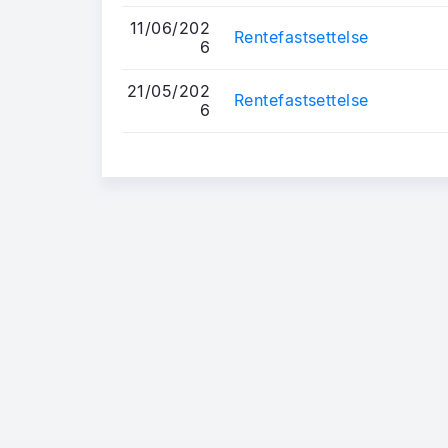
11/06/202
Rentefastsettelse
6
21/05/202
Rentefastsettelse
6