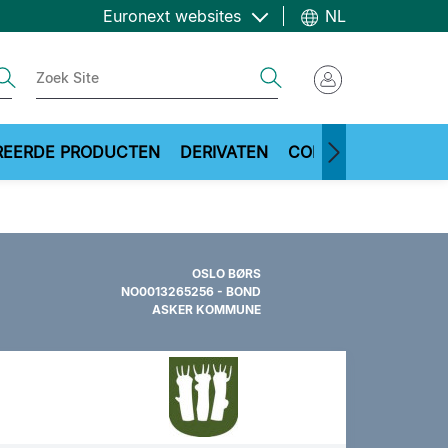
Euronext websites
NL
ch
Search
REERDE PRODUCTEN
DERIVATEN
COMMODITIES
ME
OSLO BØRS
NO0013265256 - BOND
ASKER KOMMUNE