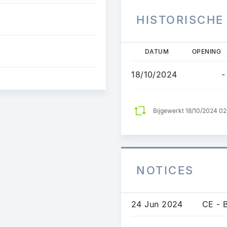
HISTORISCHE
Overslaan
DATUM
OPENING
en
naar
18/10/2024
-
de
inhoud
gaan
Bijgewerkt 18/10/2024 0
NOTICES
24 Jun 2024
CE - 