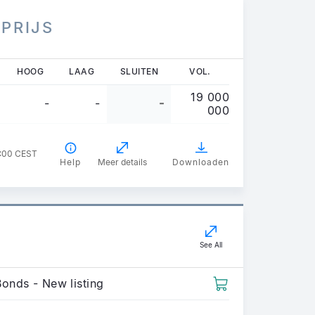
 PRIJS
HOOG
LAAG
SLUITEN
VOL.
19 000
-
-
-
000
2:00 CEST
Help
Meer details
Downloaden
See All
Bonds - New listing