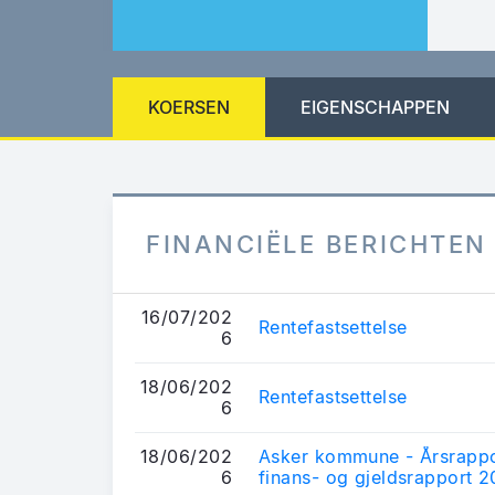
KOERSEN
EIGENSCHAPPEN
FINANCIËLE BERICHTEN
16/07/202
Rentefastsettelse
6
18/06/202
Rentefastsettelse
6
18/06/202
Asker kommune - Årsrappo
6
finans- og gjeldsrapport 