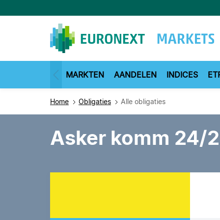
Overslaan
en
naar
de
inhoud
gaan
MARKTEN
AANDELEN
INDICES
ET
Home
Obligaties
Alle obligaties
Asker komm 24/2