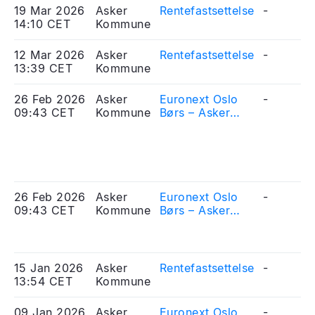
19 Mar 2026
Asker
Rentefastsettelse
-
14:10 CET
Kommune
12 Mar 2026
Asker
Rentefastsettelse
-
13:39 CET
Kommune
26 Feb 2026
Asker
Euronext Oslo
-
09:43 CET
Kommune
Børs – Asker
Kommune -
Received
application for
listing of bonds
26 Feb 2026
Asker
Euronext Oslo
-
09:43 CET
Kommune
Børs – Asker
Kommune -
Mottatt søknad
om notering av
obligasjonslån
15 Jan 2026
Asker
Rentefastsettelse
-
13:54 CET
Kommune
09 Jan 2026
Asker
Euronext Oslo
-