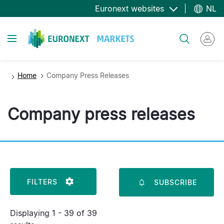
Overslaan
Euronext websites
NL
en
naar
Toggle navigation
Zoeken
de
inhoud
gaan
Home
Company Press Releases
Company press releases
FILTERS
SUBSCRIBE
Displaying 1 - 39 of 39