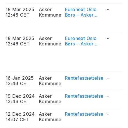
18 Mar 2025
Asker
Euronext Oslo
-
12:46 CET
Kommune
Børs – Asker
kommune -
Mottatt søknad
om notering av
obligasjonslån
18 Mar 2025
Asker
Euronext Oslo
-
12:46 CET
Kommune
Børs – Asker
kommune -
Received
application for
listing of bonds
16 Jan 2025
Asker
Rentefastsettelse
-
13:43 CET
Kommune
19 Dec 2024
Asker
Rentefastsettelse
-
13:46 CET
Kommune
12 Dec 2024
Asker
Rentefastsettelse
-
14:07 CET
Kommune