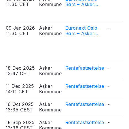
11:30 CET
Kommune
Børs – Asker
kommune -
Mottatt søknad
om notering av
obligasjonslån
09 Jan 2026
Asker
Euronext Oslo
-
11:30 CET
Kommune
Børs – Asker
kommune -
Received
application for
listing of bonds
18 Dec 2025
Asker
Rentefastsettelse
-
13:47 CET
Kommune
11 Dec 2025
Asker
Rentefastsettelse
-
14:11 CET
Kommune
16 Oct 2025
Asker
Rentefastsettelse
-
13:35 CEST
Kommune
18 Sep 2025
Asker
Rentefastsettelse
-
13:36 CEST
Kommune