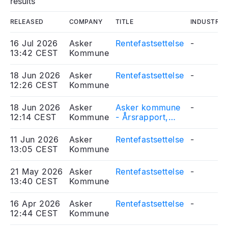
results
RELEASED
COMPANY
TITLE
INDUSTRY
16 Jul 2026
Asker
Rentefastsettelse
-
13:42 CEST
Kommune
18 Jun 2026
Asker
Rentefastsettelse
-
12:26 CEST
Kommune
18 Jun 2026
Asker
Asker kommune
-
12:14 CEST
Kommune
- Årsrapport,
årsregnskap og
finans- og
11 Jun 2026
Asker
Rentefastsettelse
-
gjeldsrapport
13:05 CEST
Kommune
2025
21 May 2026
Asker
Rentefastsettelse
-
13:40 CEST
Kommune
16 Apr 2026
Asker
Rentefastsettelse
-
12:44 CEST
Kommune