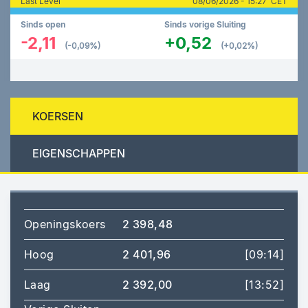
Last Level
08/06/2026 - 15:27 CET
Sinds open
Sinds vorige Sluiting
-2,11
+0,52
(-0,09%)
(+0,02%)
KOERSEN
EIGENSCHAPPEN
Openingskoers
2 398,48
Hoog
2 401,96
[09:14]
Laag
2 392,00
[13:52]