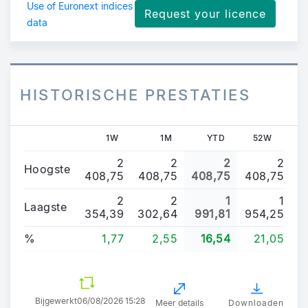
Use of Euronext indices
Request your licence
data
HISTORISCHE PRESTATIES
1W
1M
YTD
52W
2
2
2
2
Hoogste
408,75
408,75
408,75
408,75
2
2
1
1
Laagste
354,39
302,64
991,81
954,25
%
1,77
2,55
16,54
21,05
Bijgewerkt
06/08/2026 15:28
Meer details
Downloaden