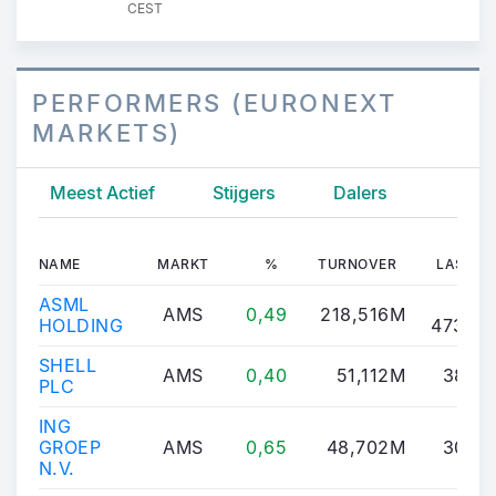
CEST
PERFORMERS (EURONEXT
MARKETS)
Meest Actief
Stijgers
Dalers
NAME
MARKT
%
TURNOVER
LAST
ASML
1
AMS
0,49
218,516M
HOLDING
473,00
SHELL
AMS
0,40
51,112M
38,57
PLC
ING
GROEP
AMS
0,65
48,702M
30,97
N.V.