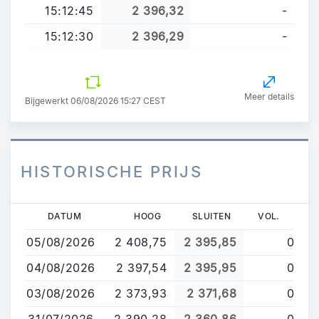
15:12:45
2 396,32
-
15:12:30
2 396,29
-
Meer details
Bijgewerkt 06/08/2026 15:27 CEST
HISTORISCHE PRIJS
Overslaan
DATUM
HOOG
SLUITEN
VOL.
en
05/08/2026
2 408,75
2 395,85
0
naar
de
04/08/2026
2 397,54
2 395,95
0
inhoud
03/08/2026
2 373,93
2 371,68
0
gaan
31/07/2026
2 390,28
2 360,86
0