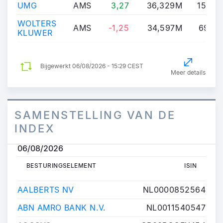
UMG
AMS
3,27
36,329M
15,175
WOLTERS
AMS
-1,25
34,597M
69,36
KLUWER
Bijgewerkt
06/08/2026 - 15:29 CEST
Meer details
SAMENSTELLING VAN DE
INDEX
06/08/2026
BESTURINGSELEMENT
ISIN
BESTURINGSELEMENT
ISIN
AALBERTS NV
NL0000852564
ABN AMRO BANK N.V.
NL0011540547