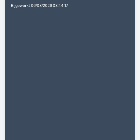
Bijgewerkt 06/08/2026 08:44:17