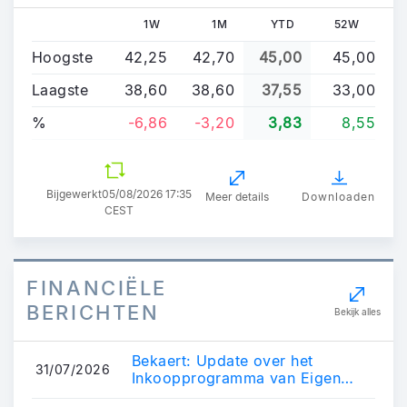
1W
1M
YTD
52W
Hoogste
42,25
42,70
45,00
45,00
Laagste
38,60
38,60
37,55
33,00
%
-6,86
-3,20
3,83
8,55
Bijgewerkt
05/08/2026 17:35
Meer details
Downloaden
CEST
FINANCIËLE
BERICHTEN
Bekijk alles
Bekaert: Update over het
31/07/2026
Inkoopprogramma van Eigen
Aandelen en de