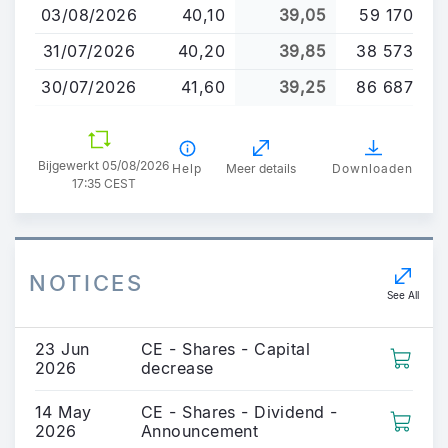
03/08/2026
40,10
39,05
59 170
gaan
31/07/2026
40,20
39,85
38 573
30/07/2026
41,60
39,25
86 687
Bijgewerkt 05/08/2026
Help
Meer details
Downloaden
17:35 CEST
NOTICES
See All
23 Jun
CE - Shares - Capital
2026
decrease
14 May
CE - Shares - Dividend -
2026
Announcement