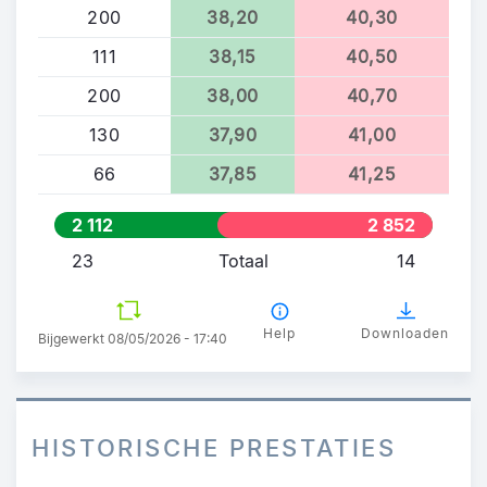
200
38,20
40,30
111
38,15
40,50
200
38,00
40,70
130
37,90
41,00
66
37,85
41,25
2 112
2 852
23
Totaal
14
Help
Downloaden
Bijgewerkt 08/05/2026 - 17:40
HISTORISCHE PRESTATIES