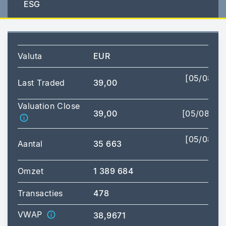
ESG
Valuta
EUR
[05/08/2
Last Traded
39,00
17:
Valuation Close
39,00
[05/08/20
[05/08/2
Aantal
35 663
17:
Omzet
1 389 684
Transacties
478
VWAP
38,9671