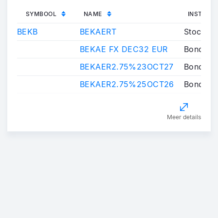
SYMBOOL
NAME
INSTRUM
BEKB
BEKAERT
Stock
BEKAE FX DEC32 EUR
Bond
BEKAER2.75%23OCT27
Bond
BEKAER2.75%25OCT26
Bond
Meer details