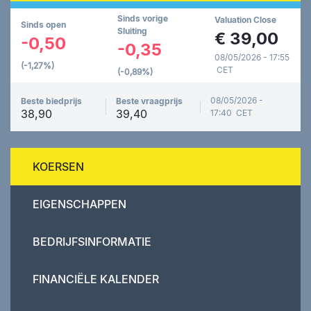
Sinds vorige
Valuation Close
Sinds open
Sluiting
€
39,00
-0,50
-0,35
08/05/2026 - 17:55
(-1,27%)
CET
(-0,89%)
08/05/2026 -
Beste biedprijs
Beste vraagprijs
38,90
39,40
17:40 CET
KOERSEN
EIGENSCHAPPEN
BEDRIJFSINFORMATIE
FINANCIËLE KALENDER