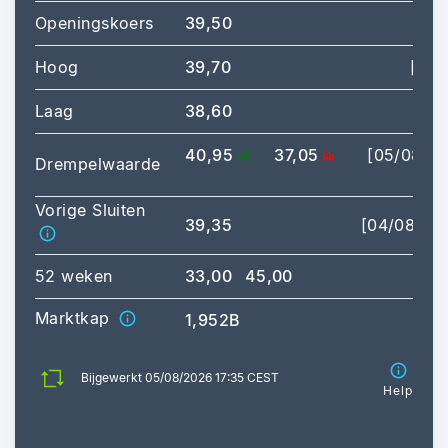
Openingskoers
39,50
Hoog
39,70
[09:
Laag
38,60
[14:
40,95
37,05
[05/08/2
Drempelwaarde
17:
Vorige Sluiten
39,35
[04/08/20
52 weken
33,00
45,00
Marktkap
1,952B
Bijgewerkt 05/08/2026 17:35 CEST
Help