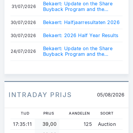
Liquiditeitsovereenkomst
Bekaert: Update on the Share
31/07/2026
Buyback Program and the
Liquidity Agreement
Bekaert: Halfjaarresultaten 2026
30/07/2026
Bekaert: 2026 Half Year Results
30/07/2026
Bekaert: Update on the Share
24/07/2026
Buyback Program and the
Liquidity Agreement
INTRADAY PRIJS
05/08/2026
TIJD
PRIJS
AANDELEN
SOORT
17:35:11
39,00
125
Auction