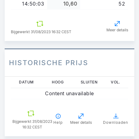
14:50:03
10,60
52
Meer details
Bijgewerkt 31/08/2023 16:32 CEST
HISTORISCHE PRIJS
Overslaan
DATUM
HOOG
SLUITEN
VOL.
en
Content unavailable
naar
de
inhoud
gaan
Bijgewerkt 31/08/2023
Help
Meer details
Downloaden
16:32 CEST