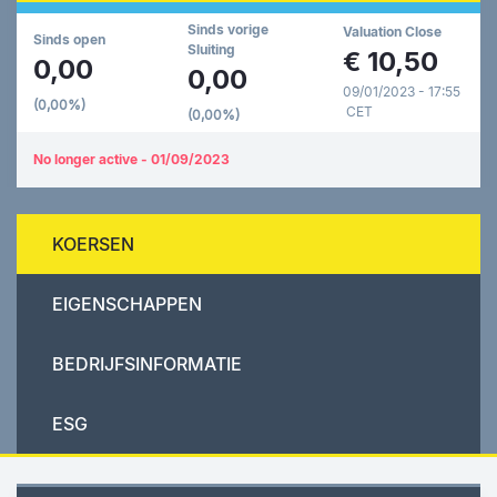
Sinds vorige
Valuation Close
Sinds open
Sluiting
€
10,50
0,00
0,00
09/01/2023 - 17:55
(0,00%)
CET
(0,00%)
No longer active - 01/09/2023
KOERSEN
EIGENSCHAPPEN
BEDRIJFSINFORMATIE
ESG