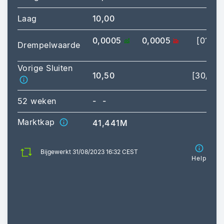
Laag
10,00
[
0,0005
0,0005
[01/09
Drempelwaarde
Vorige Sluiten
10,50
[30/08/
52 weken
-
-
Marktkap
41,441M
Bijgewerkt 31/08/2023 16:32 CEST
Help