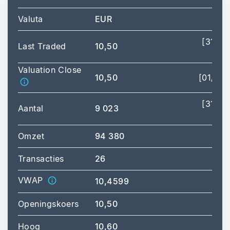
Valuta
EUR
[31/08
Last Traded
10,50
Valuation Close
10,50
[01/09
[31/08
Aantal
9 023
Omzet
94 380
Transacties
26
VWAP
10,4599
Openingskoers
10,50
Hoog
10,60
[