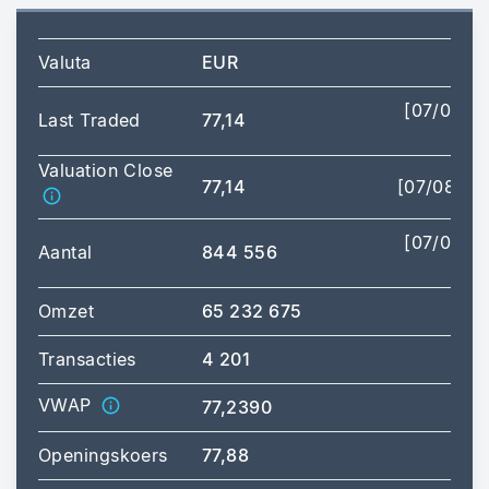
Valuta
EUR
[07/08/2
Last Traded
77,14
17:
Valuation Close
77,14
[07/08/20
[07/08/2
Aantal
844 556
17:
Omzet
65 232 675
Transacties
4 201
VWAP
77,2390
Openingskoers
77,88