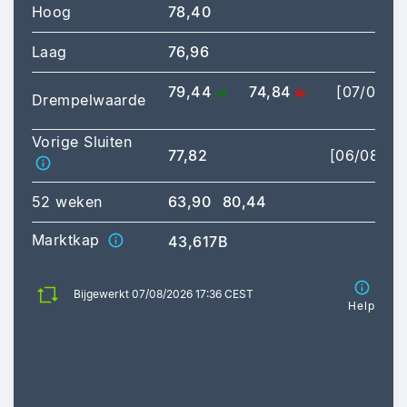
Hoog
78,40
[09:
Laag
76,96
[16:
79,44
74,84
[07/08/2
Drempelwaarde
17:
Vorige Sluiten
77,82
[06/08/20
52 weken
63,90
80,44
Marktkap
43,617B
Bijgewerkt 07/08/2026 17:36 CEST
Help