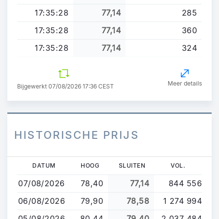
17:35:28
77,14
285
17:35:28
77,14
360
17:35:28
77,14
324
Meer details
Bijgewerkt 07/08/2026 17:36 CEST
HISTORISCHE PRIJS
Overslaan
DATUM
HOOG
SLUITEN
VOL.
en
07/08/2026
78,40
77,14
844 556
naar
de
06/08/2026
79,90
78,58
1 274 994
inhoud
05/08/2026
80,44
79,40
2 037 484