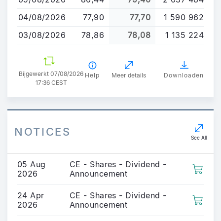
gaan
04/08/2026
77,90
77,70
1 590 962
03/08/2026
78,86
78,08
1 135 224
Bijgewerkt 07/08/2026
Help
Meer details
Downloaden
17:36 CEST
NOTICES
See All
05 Aug
CE - Shares - Dividend -
2026
Announcement
24 Apr
CE - Shares - Dividend -
2026
Announcement