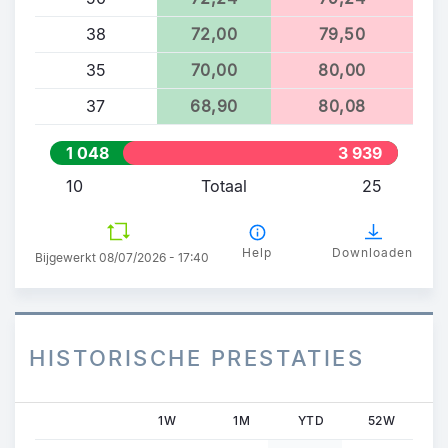
38
72,00
79,50
35
70,00
80,00
37
68,90
80,08
1 048
3 939
10
Totaal
25
Help
Downloaden
Bijgewerkt 08/07/2026 - 17:40
HISTORISCHE PRESTATIES
1W
1M
YTD
52W