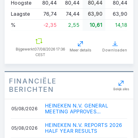
Hoogste
80,44
80,44
80,44
80,44
Laagste
76,74
74,44
63,90
63,90
%
-2,35
2,55
10,61
14,18
Bijgewerkt
07/08/2026 17:36
Meer details
Downloaden
CEST
FINANCIËLE
BERICHTEN
Bekijk alles
HEINEKEN N.V. GENERAL
05/08/2026
MEETING APPROVES
APPOINTMENT RAFAEL OLIVEIRA
AS MEMBER OF THE EXECUTIVE
HEINEKEN N.V. REPORTS 2026
05/08/2026
BOA...
HALF YEAR RESULTS