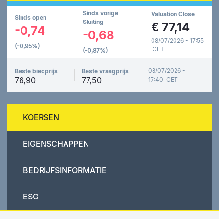
Sinds vorige
Valuation Close
Sinds open
Sluiting
€
77,14
-0,74
-0,68
08/07/2026 - 17:55
(-0,95%)
CET
(-0,87%)
08/07/2026 -
Beste biedprijs
Beste vraagprijs
76,90
77,50
17:40 CET
KOERSEN
EIGENSCHAPPEN
BEDRIJFSINFORMATIE
ESG