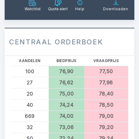
Watchlist
Quote alert
Help
Downloaden
CENTRAAL ORDERBOEK
AANDELEN
BIEDPRIJS
VRAAGPRIJS
100
76,90
77,50
27
76,62
77,96
20
75,00
78,40
40
74,24
78,50
669
74,00
79,00
32
73,06
79,20
50
72,24
79,24