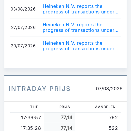
Heineken N.V. reports the
03/08/2026
progress of transactions under
its current share buyback
programme
Heineken N.V. reports the
27/07/2026
progress of transactions under
its current share buyback
programme
Heineken N.V. reports the
20/07/2026
progress of transactions under
its current share buyback
programme
INTRADAY PRIJS
07/08/2026
TIJD
PRIJS
AANDELEN
17:36:57
77,14
792
17:35:28
77,14
522