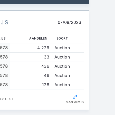
IJS
07/08/2026
RIJS
AANDELEN
SOORT
1578
4 229
Auction
1578
33
Auction
1578
436
Auction
1578
46
Auction
1578
128
Auction
7:35 CEST
Meer details