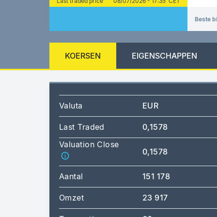
Last traded price
08/07/2026 - 17:35 CET
Beste b
KOERSEN
EIGENSCHAPPEN
Valuta
EUR
Last Traded
0,1578
Valuation Close
0,1578
Aantal
151 178
Omzet
23 917