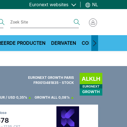
Euronext websites
NL
ch
Search
REERDE PRODUCTEN
DERIVATEN
COMMODITIES
ME
EURONEXT GROWTH PARIS
FR0013481835 - STOCK
UR / USD
0,35%
GROWTH ALL
0,08%
lose
578
 - 17:55 CET