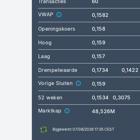
Transacties
60
VWAP
0,1582
Openingskoers
0,158
Hoog
0,159
Laag
0,157
Drempelwaarde
0,1734
0,1422
Vorige Sluiten
0,159
52 weken
0,1534
0,3075
Marktkap
48,526M
Bijgewerkt 07/08/2026 17:35 CEST