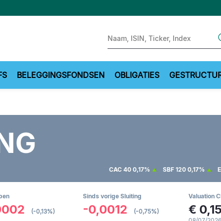
Sear
FS
BELEGGINGSFONDSEN
OBLIGATIES
GESTRUCTU
ING
CAC 40
0,17%
SBF 120
0,17%
E
pen
Sinds vorige Sluiting
Valuation C
0002
-0,0012
€
0,1
(-0,13%)
(-0,75%)
08/07/2026