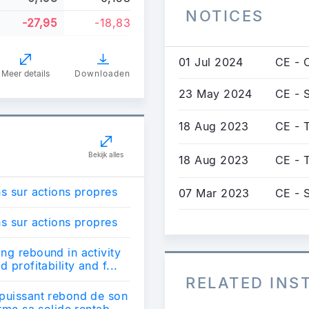
NOTICES
-27,95
-18,83
01 Jul 2024
CE - 
Meer details
Downloaden
23 May 2024
CE - S
18 Aug 2023
CE - 
Bekijk alles
18 Aug 2023
CE - 
ns sur actions propres
07 Mar 2023
CE - S
ns sur actions propres
ng rebound in activity
 profitability and f...
RELATED IN
 puissant rebond de son
rme sa solide rentab...