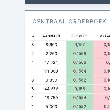
CENTRAAL ORDERBOEK
#
AANDELEN
BIEDPRIJS
VRAA
3
8 600
0,157
0,
2
2 260
0,1568
0,
1
17 534
0,1566
0
1
14 000
0,1564
0,
3
9 850
0,1562
0,
6
44 666
0,156
0,
1
18 759
0,1554
0,
1
5 000
0,1552
0,