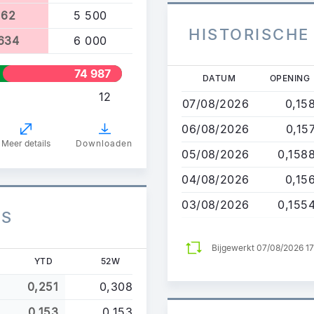
162
5 500
HISTORISCHE
1634
6 000
74 987
Overslaan
DATUM
OPENING
en
12
07/08/2026
0,15
naar
de
06/08/2026
0,15
inhoud
Meer details
Downloaden
05/08/2026
0,158
gaan
04/08/2026
0,15
03/08/2026
0,155
ES
Bijgewerkt 07/08/2026 1
YTD
52W
0,251
0,308
0,153
0,153