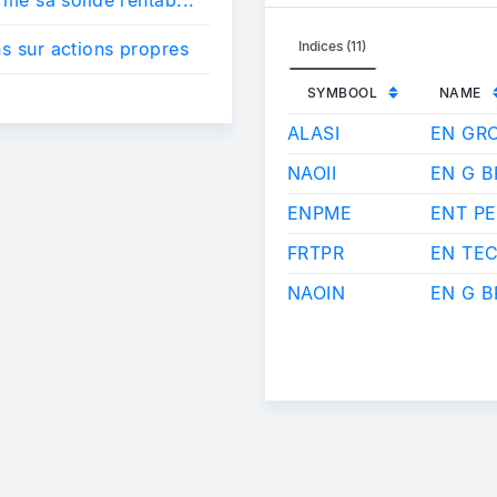
ns sur actions propres
Indices (11)
SYMBOOL
NAME
ALASI
EN GR
NAOII
EN G B
ENPME
ENT PE
FRTPR
EN TE
NAOIN
EN G B