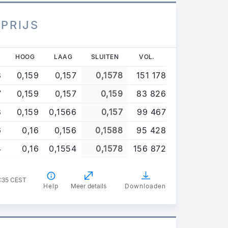
 PRIJS
HOOG
LAAG
SLUITEN
VOL.
8
0,159
0,157
0,1578
151 178
7
0,159
0,157
0,159
83 826
8
0,159
0,1566
0,157
99 467
6
0,16
0,156
0,1588
95 428
4
0,16
0,1554
0,1578
156 872
7:35 CEST
Help
Meer details
Downloaden