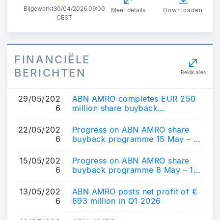
Bijgewerkt
30/04/2026 09:00
Meer details
Downloaden
CEST
FINANCIËLE
BERICHTEN
Bekijk alles
29/05/202
ABN AMRO completes EUR 250
6
million share buyback
programme
22/05/202
Progress on ABN AMRO share
6
buyback programme 15 May – 21
May 2026
15/05/202
Progress on ABN AMRO share
6
buyback programme 8 May – 14
May 2026
13/05/202
ABN AMRO posts net profit of €
6
693 million in Q1 2026