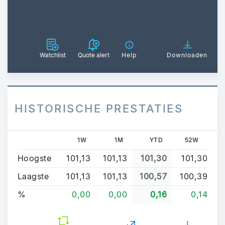
Watchlist
Quote alert
Help
Downloaden
HISTORISCHE PRESTATIES
1W
1M
YTD
52W
Hoogste
101,13
101,13
101,30
101,30
Laagste
101,13
101,13
100,57
100,39
%
0,00
0,00
0,16
0,14