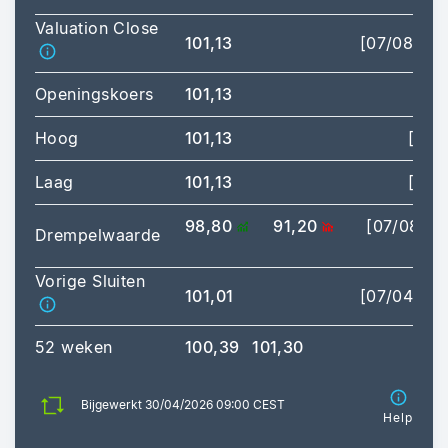
Valuation Close
101,13
[07/08/20
Openingskoers
101,13
Hoog
101,13
[09:
Laag
101,13
[09:
98,80
91,20
[07/08/2
Drempelwaarde
17:
Vorige Sluiten
101,01
[07/04/20
52 weken
100,39
101,30
Bijgewerkt 30/04/2026 09:00 CEST
Help