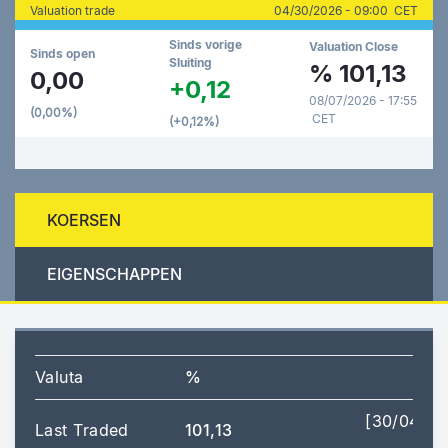
Valuation trade
04/30/2026 - 09:00 CET
Sinds vorige
Valuation Close
Sinds open
Sluiting
%
101,13
0,00
+0,12
08/07/2026 - 17:55
(0,00%)
CET
(+0,12%)
KOERSEN
EIGENSCHAPPEN
Valuta
%
[30/04/2
Last Traded
101,13
09: