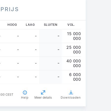
 PRIJS
HOOG
LAAG
SLUITEN
VOL.
15 000
-
-
-
-
000
25 000
-
-
-
-
000
40 000
-
-
-
-
000
6 000
-
-
-
-
000
2:00 CEST
Help
Meer details
Downloaden