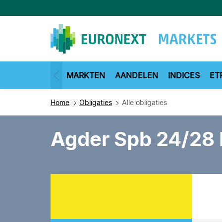
Overslaan
en
naar
de
inhoud
gaan
MARKTEN
AANDELEN
INDICES
ET
Home
Obligaties
Alle obligaties
Agder Spb 24/28