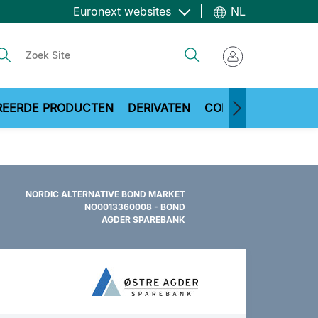
Euronext websites
NL
ch
Search
REERDE PRODUCTEN
DERIVATEN
COMMODITIES
ME
NORDIC ALTERNATIVE BOND MARKET
NO0013360008 - BOND
AGDER SPAREBANK