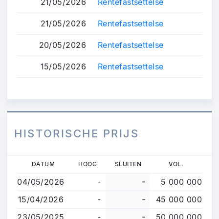
21/05/2026
Rentefastsettelse
21/05/2026
Rentefastsettelse
20/05/2026
Rentefastsettelse
15/05/2026
Rentefastsettelse
HISTORISCHE PRIJS
Overslaan
DATUM
HOOG
SLUITEN
VOL.
en
04/05/2026
-
-
5 000 000
naar
de
15/04/2026
-
-
45 000 000
inhoud
23/05/2025
-
-
50 000 000