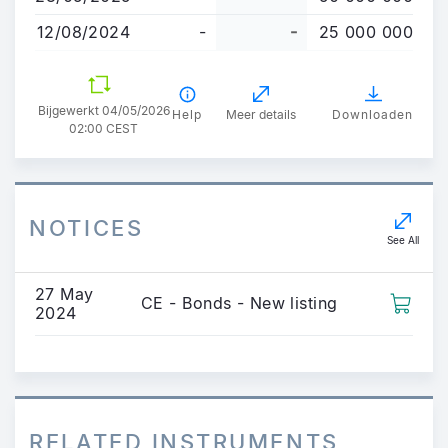
gaan
12/08/2024
-
-
25 000 000
Bijgewerkt 04/05/2026
Help
Meer details
Downloaden
02:00 CEST
NOTICES
See All
27 May
CE - Bonds - New listing
2024
RELATED INSTRUMENTS