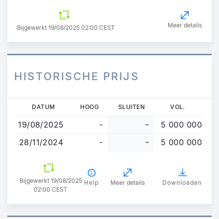
Meer details
Bijgewerkt 19/08/2025 02:00 CEST
HISTORISCHE PRIJS
Overslaan
DATUM
HOOG
SLUITEN
VOL.
en
19/08/2025
-
-
5 000 000
naar
de
28/11/2024
-
-
5 000 000
inhoud
gaan
Bijgewerkt 19/08/2025
Help
Meer details
Downloaden
02:00 CEST