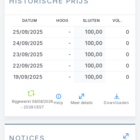
HISTORISCHE PRIJS
Overslaan
DATUM
HOOG
SLUITEN
VOL.
en
25/09/2025
-
100,00
0
naar
de
24/09/2025
-
100,00
0
inhoud
23/09/2025
-
100,00
0
gaan
22/09/2025
-
100,00
0
19/09/2025
-
100,00
0
Bijgewerkt 08/08/2026
Help
Meer details
Downloaden
- 23:29 CEST
NOTICES