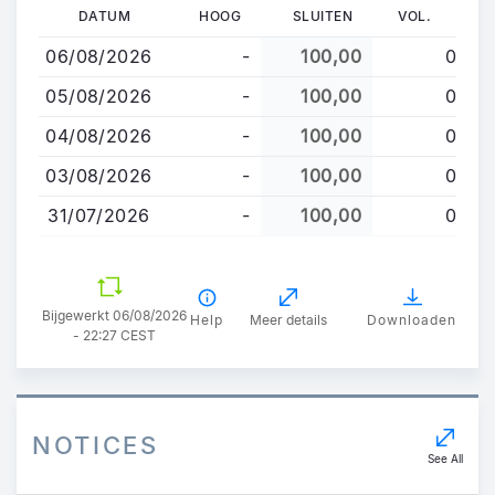
Overslaan
DATUM
HOOG
SLUITEN
VOL.
en
06/08/2026
-
100,00
0
naar
de
05/08/2026
-
100,00
0
inhoud
04/08/2026
-
100,00
0
gaan
03/08/2026
-
100,00
0
31/07/2026
-
100,00
0
Bijgewerkt 06/08/2026
Help
Meer details
Downloaden
- 22:27 CEST
NOTICES
See All