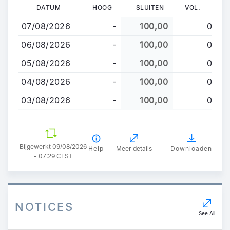
Overslaan
DATUM
HOOG
SLUITEN
VOL.
en
07/08/2026
-
100,00
0
naar
de
06/08/2026
-
100,00
0
inhoud
05/08/2026
-
100,00
0
gaan
04/08/2026
-
100,00
0
03/08/2026
-
100,00
0
Bijgewerkt 09/08/2026
Help
Meer details
Downloaden
- 07:29 CEST
NOTICES
See All