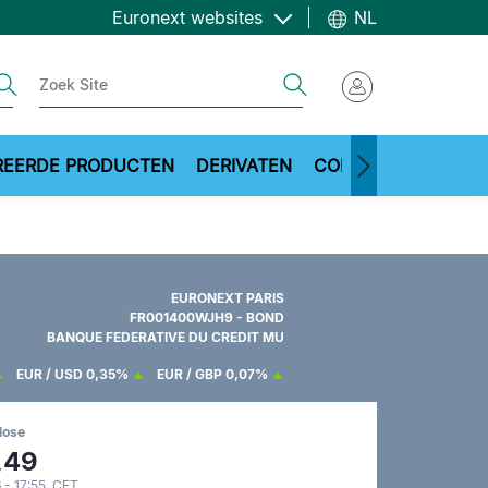
Euronext websites
NL
ch
Search
REERDE PRODUCTEN
DERIVATEN
COMMODITIES
ME
EURONEXT PARIS
FR001400WJH9 - BOND
BANQUE FEDERATIVE DU CREDIT MU
EUR / USD
0,35%
EUR / GBP
0,07%
lose
,49
 - 17:55 CET