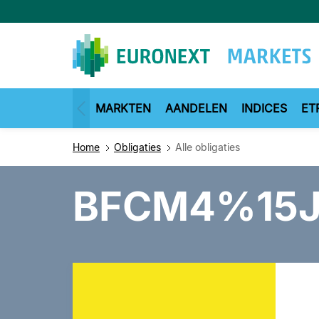
Overslaan
en
naar
de
inhoud
gaan
MARKTEN
AANDELEN
INDICES
ET
Home
Obligaties
Alle obligaties
BFCM4%15