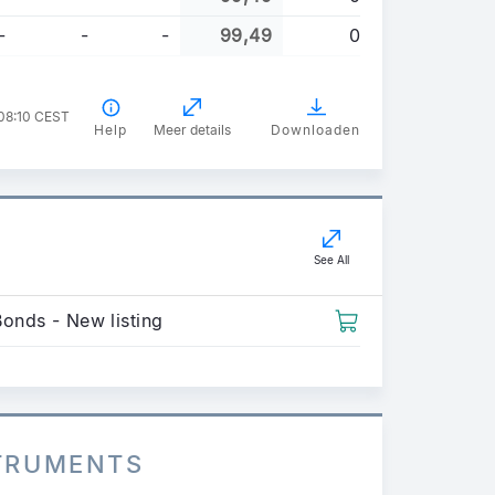
-
-
-
99,49
0
 08:10 CEST
Help
Meer details
Downloaden
See All
Bonds - New listing
STRUMENTS