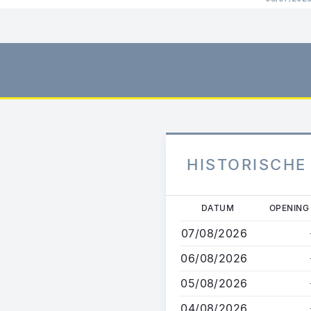
HISTORISCHE
Overslaan
DATUM
OPENING
en
07/08/2026
naar
de
06/08/2026
inhoud
05/08/2026
gaan
04/08/2026