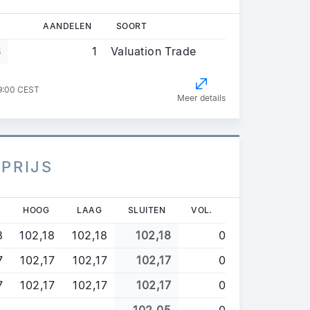
AANDELEN
SOORT
8
1
Valuation Trade
9:00 CEST
Meer details
 PRIJS
HOOG
LAAG
SLUITEN
VOL.
8
102,18
102,18
102,18
0
7
102,17
102,17
102,17
0
7
102,17
102,17
102,17
0
-
-
-
102,05
0