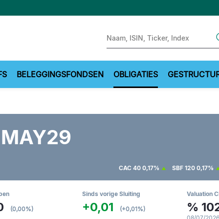
Sear
FS
BELEGGINGSFONDSEN
OBLIGATIES
GESTRUCTU
3MAY29
CAC 40
0,17%
SBF 120
0,17%
pen
Sinds vorige Sluiting
Valuation C
0
+0,01
%
102
(0,00%)
(+0,01%)
08/07/2026