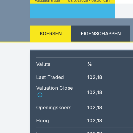
Valuation trade
08/07/2026 - 09:00 CET
KOERSEN
EIGENSCHAPPEN
Valuta
%
Last Traded
102,18
Valuation Close
102,18
Openingskoers
102,18
Hoog
102,18