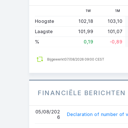
1W
1M
Hoogste
102,18
103,10
Laagste
101,99
101,07
%
0,19
-0,89
Bijgewerkt
07/08/2026 09:00 CEST
FINANCIËLE BERICHTEN
05/08/202
Declaration of number of v
6