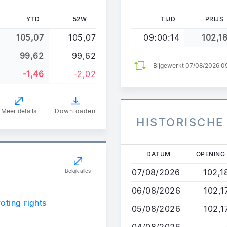
YTD
52W
TIJD
PRIJS
105,07
105,07
09:00:14
102,1
99,62
99,62
Bijgewerkt 07/08/2026 0
-1,46
-2,02
Meer details
Downloaden
HISTORISCHE
Overslaan
DATUM
OPENING
en
07/08/2026
102,1
Bekijk alles
naar
de
06/08/2026
102,1
inhoud
oting rights
05/08/2026
102,1
gaan
04/08/2026