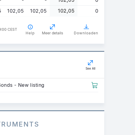
5
102,05
102,05
102,05
0
9:00 CEST
Help
Meer details
Downloaden
See All
Bonds - New listing
STRUMENTS