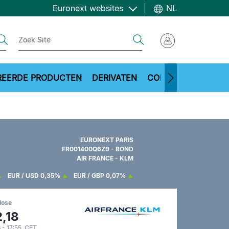
Euronext websites
NL
ch
Search
REERDE PRODUCTEN
DERIVATEN
COMMODITIES
ME
EURONEXT PARIS
FR001400Q6Z9 - BOND
AIR FRANCE - KLM
EUR / USD
0,35%
EUR / GBP
0,07%
lose
,18
 - 17:55 CET