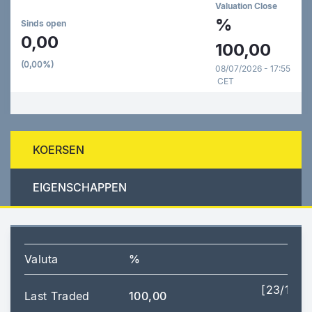
Valuation Close
%
Sinds open
0,00
100,00
(0,00%)
08/07/2026 - 17:55
CET
KOERSEN
EIGENSCHAPPEN
Valuta
%
[23/12/2
Last Traded
100,00
15