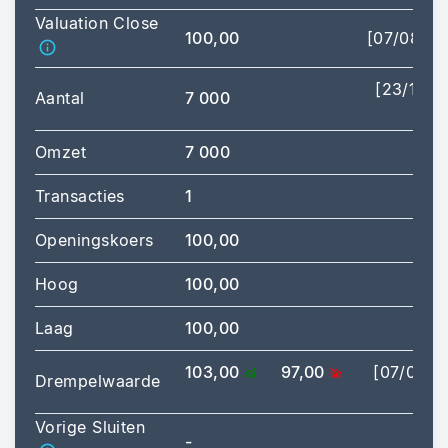
Valuation Close
100,00
[07/08/20
[23/12/2
Aantal
7 000
15
Omzet
7 000
Transacties
1
Openingskoers
100,00
Hoog
100,00
[15
Laag
100,00
[15
103,00
97,00
[07/08/2
Drempelwaarde
17
Vorige Sluiten
-