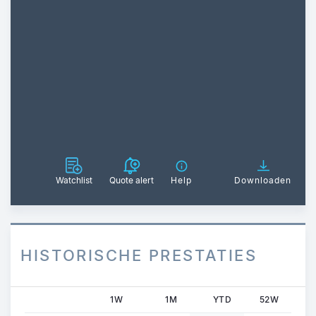
Watchlist
Quote alert
Help
Downloaden
HISTORISCHE PRESTATIES
1W
1M
YTD
52W