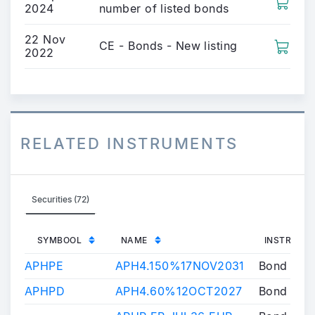
2024
number of listed bonds
22 Nov
CE - Bonds - New listing
2022
RELATED INSTRUMENTS
Securities (72)
SYMBOOL
NAME
INSTRUME
APHPE
APH4.150%17NOV2031
Bond
APHPD
APH4.60%12OCT2027
Bond