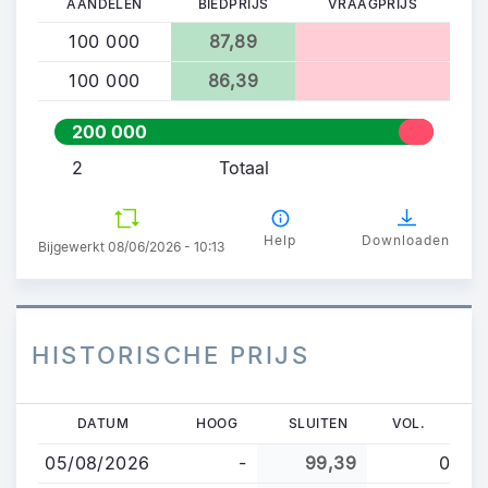
AANDELEN
BIEDPRIJS
VRAAGPRIJS
100 000
87,89
100 000
86,39
200 000
2
Totaal
Help
Downloaden
Bijgewerkt 08/06/2026 - 10:13
HISTORISCHE PRIJS
Overslaan
DATUM
HOOG
SLUITEN
VOL.
en
05/08/2026
-
99,39
0
naar