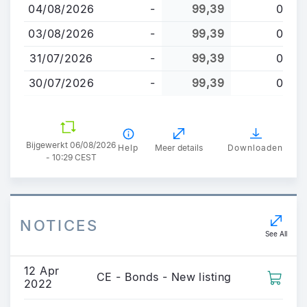
de
04/08/2026
-
99,39
0
inhoud
03/08/2026
-
99,39
0
gaan
31/07/2026
-
99,39
0
30/07/2026
-
99,39
0
Bijgewerkt 06/08/2026
Help
Meer details
Downloaden
- 10:29 CEST
NOTICES
See All
12 Apr
CE - Bonds - New listing
2022