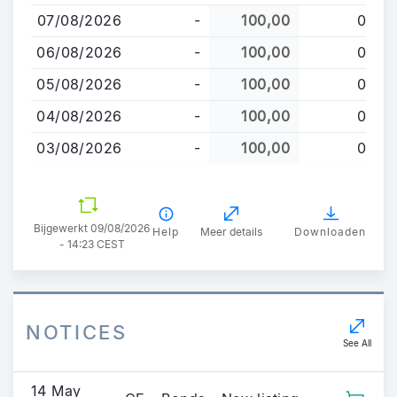
en
07/08/2026
-
100,00
0
naar
de
06/08/2026
-
100,00
0
inhoud
05/08/2026
-
100,00
0
gaan
04/08/2026
-
100,00
0
03/08/2026
-
100,00
0
Bijgewerkt 09/08/2026
Help
Meer details
Downloaden
- 14:23 CEST
NOTICES
See All
14 May