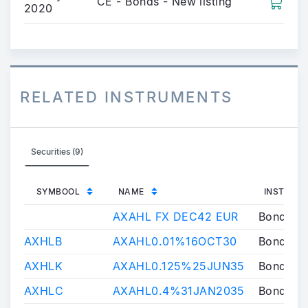
CE - Bonds - New listing
2020
RELATED INSTRUMENTS
Securities (9)
SYMBOOL
NAME
INSTRUM
AXAHL FX DEC42 EUR
Bond
AXHLB
AXAHL0.01%16OCT30
Bond
AXHLK
AXAHL0.125%25JUN35
Bond
AXHLC
AXAHL0.4%31JAN2035
Bond