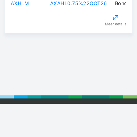
AXHLM
AXAHL0.75%22OCT26
Bond
Meer details
Footer
© 2026 Euronext
Privacy Statement
Terms of Use