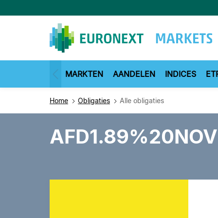
Overslaan
en
naar
de
inhoud
gaan
MARKTEN
AANDELEN
INDICES
ET
Home
Obligaties
Alle obligaties
AFD1.89%20NOV