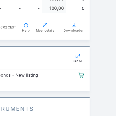
-
-
-
100,00
0
 16:02 CEST
Help
Meer details
Downloaden
See All
Bonds - New listing
STRUMENTS