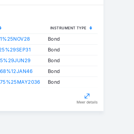
INSTRUMENT TYPE
01%25NOV28
Bond
125%29SEP31
Bond
25%29JUN29
Bond
368%12JAN46
Bond
375%25MAY2036
Bond
Meer details