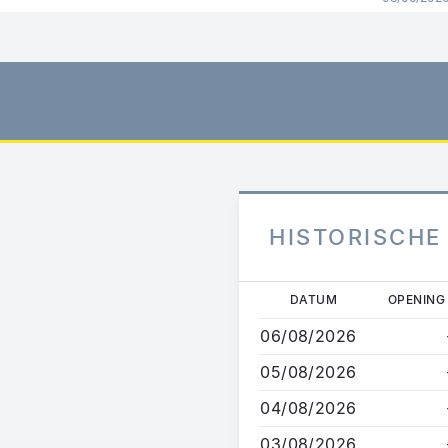
HISTORISCHE
Overslaan
DATUM
OPENING
en
06/08/2026
naar
de
05/08/2026
inhoud
04/08/2026
gaan
03/08/2026