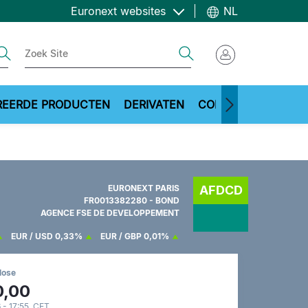
Euronext websites
NL
ch
Search
REERDE PRODUCTEN
DERIVATEN
COMMODITIES
ME
EURONEXT PARIS
AFDCD
FR0013382280 - BOND
AGENCE FSE DE DEVELOPPEMENT
EUR / USD
0,33%
EUR / GBP
0,01%
lose
0,00
 - 17:55 CET