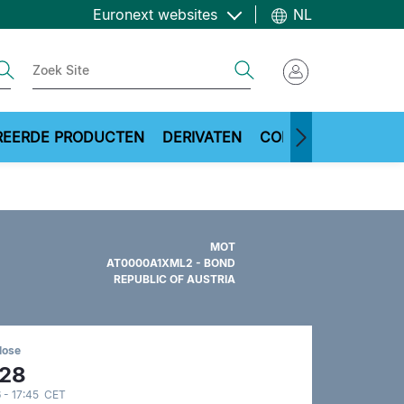
Euronext websites
NL
ch
Search
REERDE PRODUCTEN
DERIVATEN
COMMODITIES
ME
MOT
AT0000A1XML2 - BOND
REPUBLIC OF AUSTRIA
lose
,28
 - 17:45 CET