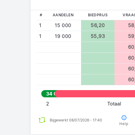
#
AANDELEN
BIEDPRIJS
VRAA
1
15 000
56,20
58
1
19 000
55,93
59
60
60
60
60
34 000
2
Totaal
Bijgewerkt 08/07/2026 - 17:40
Help