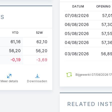
Overslaan
DATUM
OPENING
en
07/08/2026
57,0
ES
naar
de
06/08/2026
57,3
inhoud
YTD
52W
05/08/2026
57,5
gaan
61,16
62,10
04/08/2026
57,3
56,20
56,20
03/08/2026
56,8
-0,19
-3,69
Bijgewerkt 07/08/2026 1
Meer details
Downloaden
RELATED IN