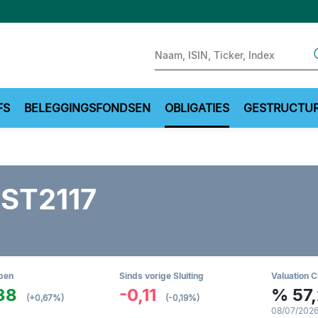
Sear
FS
BELEGGINGSFONDSEN
OBLIGATIES
GESTRUCTU
 ST2117
pen
Sinds vorige Sluiting
Valuation C
38
-0,11
%
57
(+0,67%)
(-0,19%)
08/07/2026