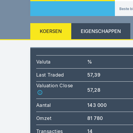
Beste b
KOERSEN
EIGENSCHAPPEN
Valuta
%
Last Traded
57,39
Valuation Close
57,28
Aantal
143 000
Omzet
81 780
Transacties
14