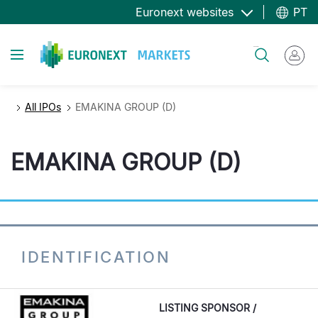
Passar
Euronext websites
PT
para
o
Toggle navigation
Pesquisar
conteúdo
principal
All IPOs
EMAKINA GROUP (D)
EMAKINA GROUP (D)
IDENTIFICATION
LISTING SPONSOR /