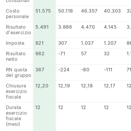
consumati
Costo
51.575
50.118
46.357
40.303
3
personale
Risultato
5.491
3.886
4.470
4.145
3
d'esercizio
Imposte
821
307
1.037
1.207
8
Risultato
662
-71
57
32
1
netto
RN quota
367
-224
-80
-111
7
del gruppo
Chiusura
12,20
12,19
12,18
12,17
1
esercizio
fiscale
Durata
12
12
12
12
1
esercizio
fiscale
(mesi)