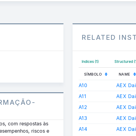
RELATED IN
Indices (1)
Structured 
SÍMBOLO
NAME
A10
AEX Dai
A11
AEX Dail
RMAÇÃO-
A12
AEX Dai
A13
AEX Dai
os, com respostas às
A14
AEX Dai
desempenhos, riscos e