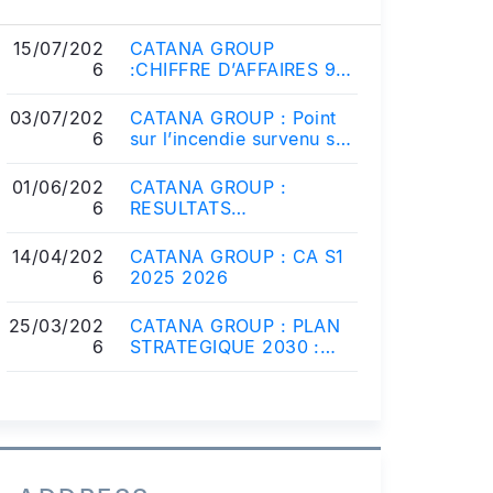
15/07/202
CATANA GROUP
6
:CHIFFRE D’AFFAIRES 9
MOIS : 119 M€ Maintien
de la tendance Nouvelles
03/07/202
CATANA GROUP : Point
concernant l...
6
sur l’incendie survenu sur
le site de Canet-en-
Roussillon
01/06/202
CATANA GROUP :
6
RESULTATS
SEMESTRIELS
2025/2026
14/04/202
CATANA GROUP : CA S1
6
2025 2026
25/03/202
CATANA GROUP : PLAN
6
STRATEGIQUE 2030 :
LANCEMENT DU BALI 7.0