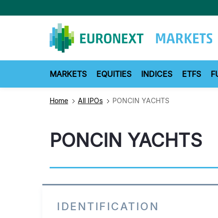
Skip
to
main
content
MARKETS
EQUITIES
INDICES
ETFS
F
Home
All IPOs
PONCIN YACHTS
PONCIN YACHTS
IDENTIFICATION