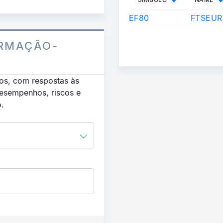
EF80
FTSEUR
RMAÇÃO-
os, com respostas às
desempenhos, riscos e
o.