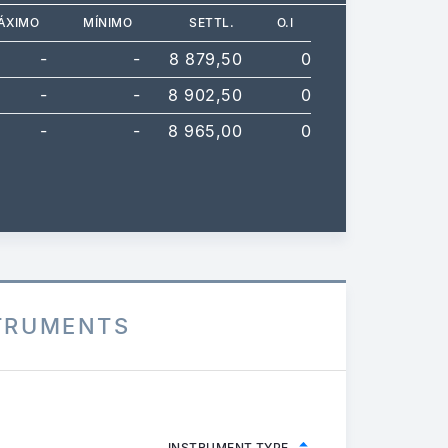
ÁXIMO
MÍNIMO
SETTL.
O.I
-
-
8 879,50
0
-
-
8 902,50
0
-
-
8 965,00
0
STRUMENTS
INSTRUMENT TYPE