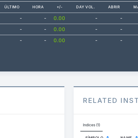
ÚLTIMO
HORA
+/-
DAY VOL.
ABRIR
M
-
-
0.00
-
-
-
-
0.00
-
-
-
-
0.00
-
-
RELATED IN
Indices (1)
SÍMBOLO
NAME