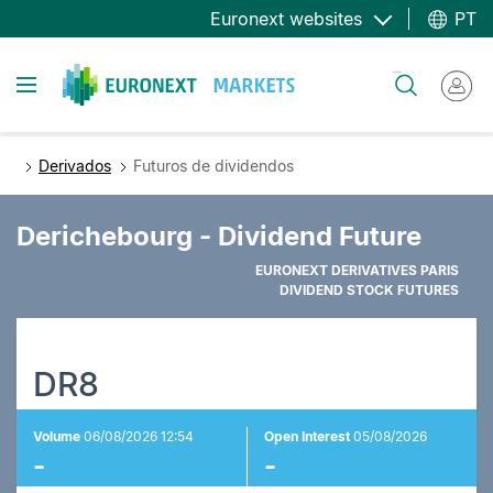
Passar
Euronext websites
PT
para
o
Toggle navigation
Pesquisar
conteúdo
principal
Derivados
Futuros de dividendos
Derichebourg - Dividend Future
EURONEXT DERIVATIVES PARIS
DIVIDEND STOCK FUTURES
DR8
Volume
06/08/2026 12:54
Open Interest
05/08/2026
-
-