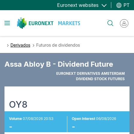
Passar
Euronext websites
PT
para
o
Toggle navigation
Pesquisar
conteúdo
principal
Derivados
Futuros de dividendos
Assa Abloy B - Dividend Future
EURONEXT DERIVATIVES AMSTERDAM
DIVIDEND STOCK FUTURES
OY8
Volume
07/08/2026 20:53
Open Interest
06/08/2026
-
-