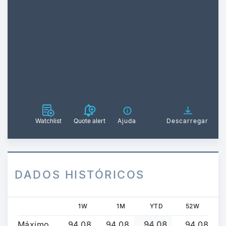
Watchlist
Quote alert
Ajuda
Descarregar
DADOS HISTÓRICOS
1W
1M
YTD
52W
Máximo
94,08
94,08
94,08
94,08