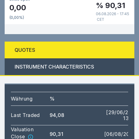
%
90,31
0,00
06.08.2026 - 17:45
(0,00%)
CET
QUOTES
INSTRUMENT CHARACTERISTICS
Währung
%
[29/06/2026
Last Traded
94,08
13:31]
Valuation
90,31
[06/08/2026]
Close