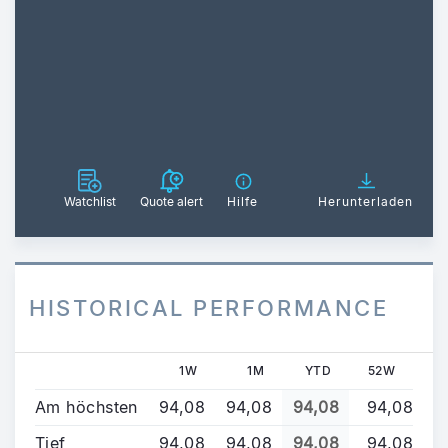
Watchlist
Quote alert
Hilfe
Herunterladen
HISTORICAL PERFORMANCE
1W
1M
YTD
52W
Am höchsten
94,08
94,08
94,08
94,08
Tief
94,08
94,08
94,08
94,08