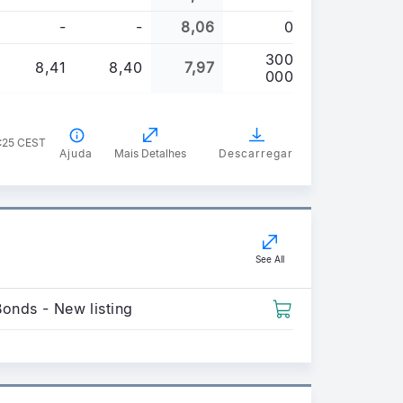
-
-
8,06
0
300
8,41
8,40
7,97
000
5:25 CEST
Ajuda
Mais Detalhes
Descarregar
See All
Bonds - New listing