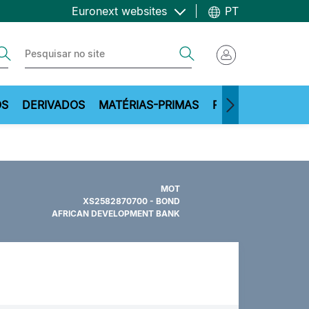
Euronext websites
PT
ch
Search
OS
DERIVADOS
MATÉRIAS-PRIMAS
RECURSOS
MOT
XS2582870700 - BOND
AFRICAN DEVELOPMENT BANK