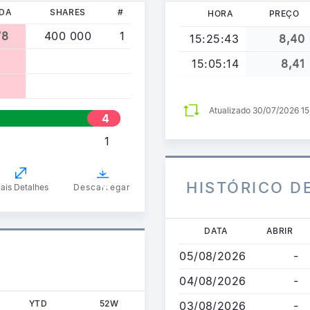
DA
SHARES
#
HORA
PREÇO
78
400 000
1
15:25:43
8,40
15:05:14
8,41
Atualizado 30/07/2026 1
4
0
1
0
0
0
HISTÓRICO D
ais Detalhes
Descarregar
0
Passar
DATA
ABRIR
para
05/08/2026
-
o
conteúdo
04/08/2026
-
principal
YTD
52W
03/08/2026
-