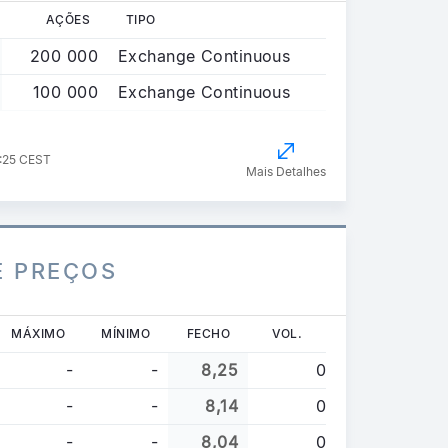
AÇÕES
TIPO
200 000
Exchange Continuous
100 000
Exchange Continuous
5:25 CEST
Mais Detalhes
E PREÇOS
MÁXIMO
MÍNIMO
FECHO
VOL.
-
-
8,25
0
-
-
8,14
0
-
-
8,04
0