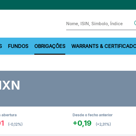
Sear
S
FUNDOS
OBRIGAÇÕES
WARRANTS & CERTIFICAD
MXN
 abertura
Desde o fecho anterior
01
+0,19
(-0,12%)
(+2,31%)