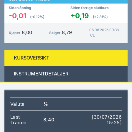
Siden åpning
Siden forrige sluttkurs
-0,01
+0,19
(-0,12%)
(+2,31%)
06.08.2026 09:38
8,00
8,79
Kjøper
Selger
CET
KURSOVERSIKT
INSTRUMENTDETALJER
Valuta
%
Last
[30/07/2026
8,40
Traded
15:25]