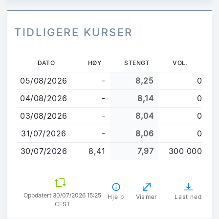
TIDLIGERE KURSER
Hopp
DATO
HØY
STENGT
VOL.
til
05/08/2026
-
8,25
0
hovedinnhold
04/08/2026
-
8,14
0
03/08/2026
-
8,04
0
31/07/2026
-
8,06
0
30/07/2026
8,41
7,97
300 000
Oppdatert 30/07/2026 15:25
Hjelp
Vis mer
Last ned
CEST