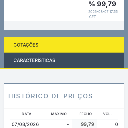
%
99,79
2026-08-07 17:55
CET
COTAÇÕES
CARACTERÍSTICAS
HISTÓRICO DE PREÇOS
Passar
DATA
MÁXIMO
FECHO
VOL.
para
07/08/2026
-
99,79
0
o