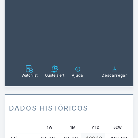
Watchlist
Quote alert
Ajuda
Descarregar
DADOS HISTÓRICOS
1W
1M
YTD
52W