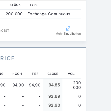
STÜCK
TYPE
200 000
Exchange Continuous
6 CEST
Mehr Einzelheiten
PRICE
NG
HOCH
TIEF
CLOSE
VOL.
200
,90
94,90
94,90
94,85
000
-
-
-
93,69
0
-
-
-
92,90
0