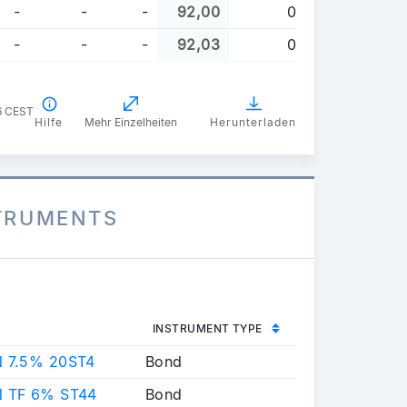
-
-
-
92,00
0
-
-
-
92,03
0
6 CEST
Hilfe
Mehr Einzelheiten
Herunterladen
STRUMENTS
INSTRUMENT TYPE
 7.5% 20ST4
Bond
 TF 6% ST44
Bond