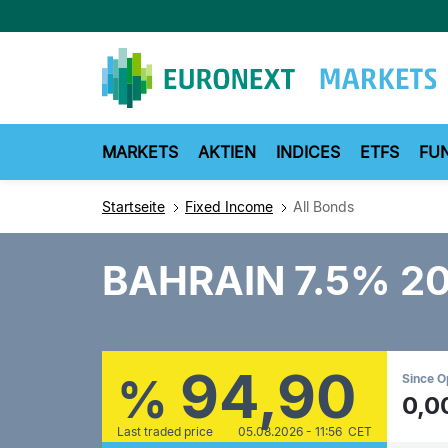
Direkt
zum
Inhalt
MARKETS
AKTIEN
INDICES
ETFS
FU
Startseite
Fixed Income
All Bonds
BAHRAIN 7.5% 2
94,90
%
Since 
0,0
Last traded price
05.08.2026 - 11:56 CET