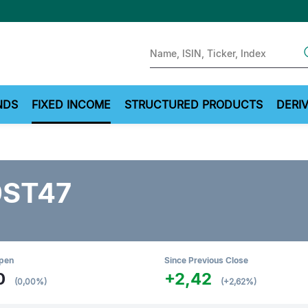
Sear
NDS
FIXED INCOME
STRUCTURED PRODUCTS
DERIV
0ST47
Open
Since Previous Close
0
+2,42
(0,00%)
(+2,62%)