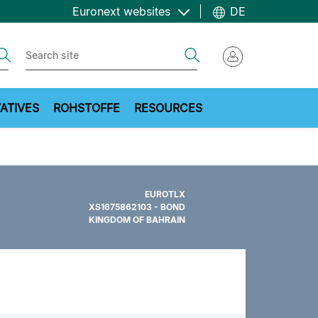
Euronext websites
DE
ch
Search
ATIVES
ROHSTOFFE
RESOURCES
EUROTLX
XS1675862103 - BOND
KINGDOM OF BAHRAIN