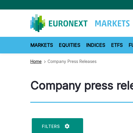
Skip
to
main
content
MARKETS
EQUITIES
INDICES
ETFS
F
Home
Company Press Releases
Company press rel
FILTERS