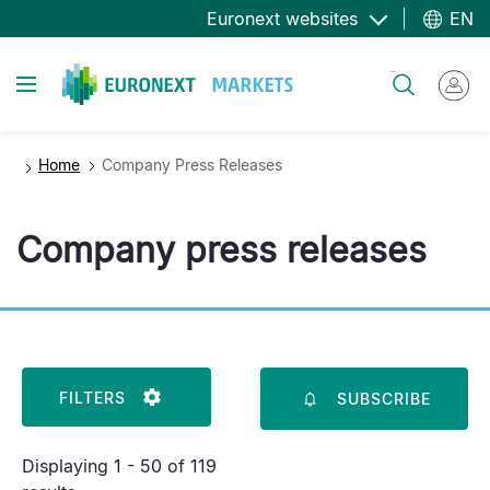
Skip
Euronext websites
EN
to
main
Toggle navigation
Search
content
Home
Company Press Releases
Company press releases
FILTERS
SUBSCRIBE
Displaying 1 - 50 of 119