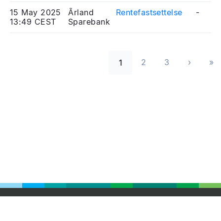
15 May 2025
Ãrland
Rentefastsettelse
-
13:49 CEST
Sparebank
Pagination
2
3
›
»
1
››
Las