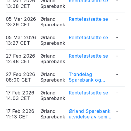
12 Mar 2026
Ørland
Rentefastsettelse
-
13:38 CET
Sparebank
05 Mar 2026
Ørland
Rentefastsettelse
-
13:29 CET
Sparebank
05 Mar 2026
Ørland
Rentefastsettelse
-
13:27 CET
Sparebank
27 Feb 2026
Ørland
Rentefastsettelse
-
12:48 CET
Sparebank
27 Feb 2026
Ørland
Trøndelag
-
08:00 CET
Sparebank
Sparebank og
Ørland Sparebank
inngår
17 Feb 2026
Ørland
Rentefastsettelse
-
intensjonsavtale
14:03 CET
Sparebank
om sammenslåing
17 Feb 2026
Ørland
Ørland Sparebank
-
11:13 CET
Sparebank
utvidelse av senior
usikret
obligasjonslån