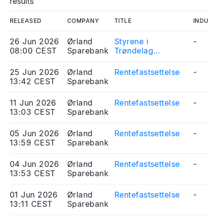
results
RELEASED
COMPANY
TITLE
INDUST
26 Jun 2026
Ørland
Styrene i
-
08:00 CEST
Sparebank
Trøndelag
Sparebank og
Ørland Sparebank
25 Jun 2026
Ørland
Rentefastsettelse
-
har signert en plan
13:42 CEST
Sparebank
for sammenslåing
11 Jun 2026
Ørland
Rentefastsettelse
-
13:03 CEST
Sparebank
05 Jun 2026
Ørland
Rentefastsettelse
-
13:59 CEST
Sparebank
04 Jun 2026
Ørland
Rentefastsettelse
-
13:53 CEST
Sparebank
01 Jun 2026
Ørland
Rentefastsettelse
-
13:11 CEST
Sparebank